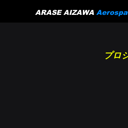
ARASE AIZAWA
Aerospa
プロ