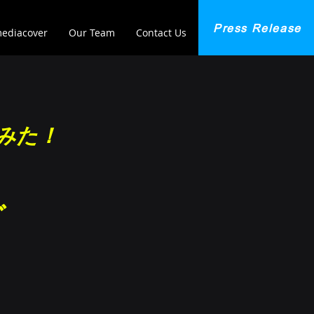
Press Release
ediacover
Our Team
Contact Us
みた！
グ