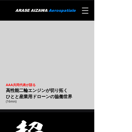
ARASE AIZAWA
Aerospatiale
AAA共同代表が語る
高性能二輪エンジンが切り拓く
ひとと産業用ドローンの協働世界
(16min)