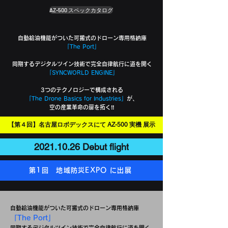
AZ-500 スペックカタログ
自動給油機能がついた可搬式のドローン専用格納庫
「The Port」
同期するデジタルツイン技術で完全自律航行に道を開く
「SYNCWORLD ENGINE」
3つのテクノロジーで構成される
「The Drone Basics for Industries」
が、
空の産業革命の扉を拓く‼
【第４回】名古屋ロボデックスにて AZ-500 実機 展示
2021.10.26 Debut flight
第1回 地域防災EXPO に出展
自動給油機能がついた可搬式のドローン専用格納庫
「The Port」
同期するデジタルツイン技術で完全自律航行に道を開く