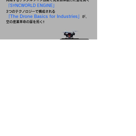
「SYNCWORLD ENGINE」
3つのテクノロジーで構成される
「The Drone Basics for Industries」
が、
空の産業革命の扉を拓く‼
ARASE AIZAWA
Aerospatiale
⇒Company overview
Arace Aizawa
Aérospatiale LLC
〒430-0846
567-2 Shirowa-cho, Minami-ku, Hamamatsu-shi,