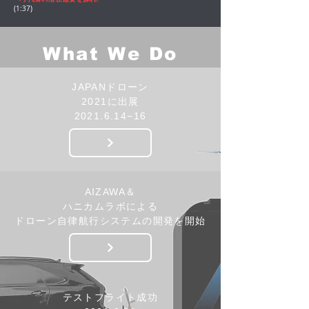
(1:37)
What We Do
JAPANドローン
2021に出展
​2021.6.14−16
AIZAWA＆
ハニカムラボによる
ドローン⾃律航⾏システムの開発を開始
テストフライト成功